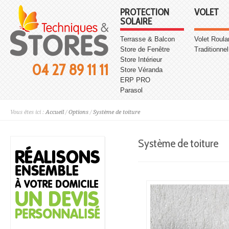
PROTECTION
VOLET
SOLAIRE
Terrasse & Balcon
Volet Roula
Store de Fenêtre
Traditionnel
Store Intérieur
04 27 89 11 11
Store Véranda
ERP PRO
Parasol
Vous êtes ici :
Accueil
/
Options
/
Système de toiture
Système de toiture