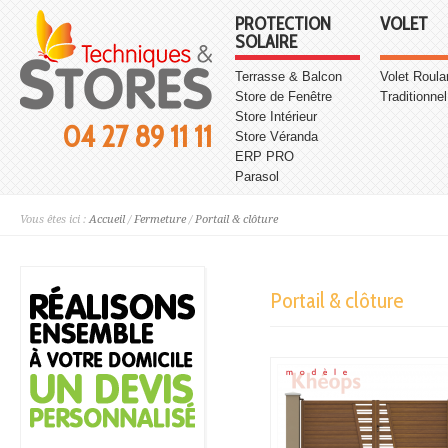
PROTECTION
VOLET
SOLAIRE
Terrasse & Balcon
Volet Roula
Store de Fenêtre
Traditionnel
Store Intérieur
04 27 89 11 11
Store Véranda
ERP PRO
Parasol
Vous êtes ici :
Accueil
/
Fermeture
/
Portail & clôture
Portail & clôture