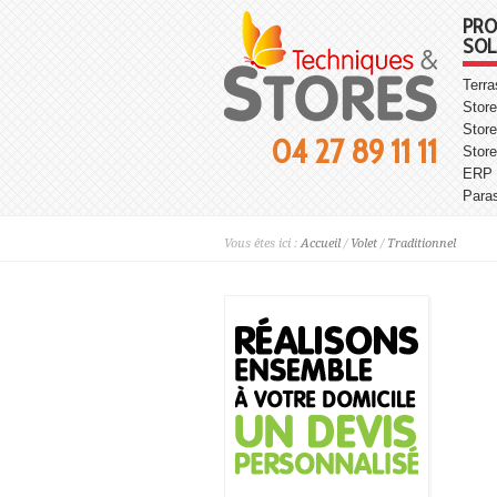
PRO
SOL
Terr
Store
Store
04 27 89 11 11
Stor
ERP
Para
Vous êtes ici :
Accueil
/
Volet
/
Traditionnel