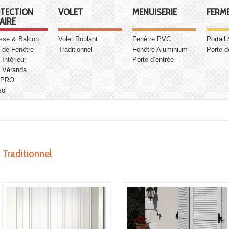
TECTION
VOLET
MENUISERIE
FERM
AIRE
asse & Balcon
Volet Roulant
Fenêtre PVC
Portail
 de Fenêtre
Traditionnel
Fenêtre Aluminium
Porte d
 Intérieur
Porte d’entrée
e Véranda
 PRO
sol
Traditionnel