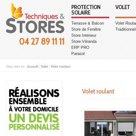
PROTECTION
VOLET
SOLAIRE
Terrasse & Balcon
Volet Roula
Store de Fenêtre
Traditionnel
Store Intérieur
04 27 89 11 11
Store Véranda
ERP PRO
Parasol
Vous êtes ici :
Accueil
/
Volet
/
Volet roulant
Volet roulant