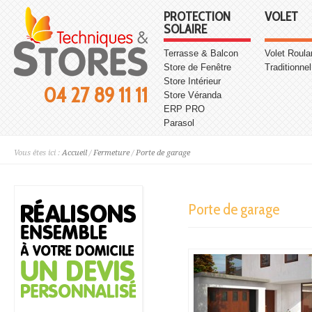
PROTECTION
VOLET
SOLAIRE
Terrasse & Balcon
Volet Roula
Store de Fenêtre
Traditionnel
Store Intérieur
04 27 89 11 11
Store Véranda
ERP PRO
Parasol
Vous êtes ici :
Accueil
/
Fermeture
/
Porte de garage
Porte de garage