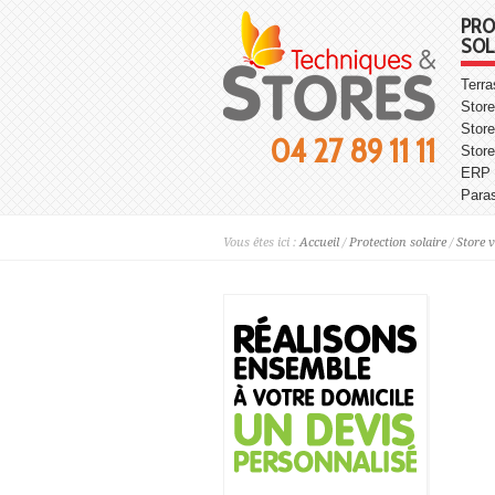
PRO
SOL
Terr
Store
Store
04 27 89 11 11
Stor
ERP
Para
Vous êtes ici :
Accueil
/
Protection solaire
/
Store 