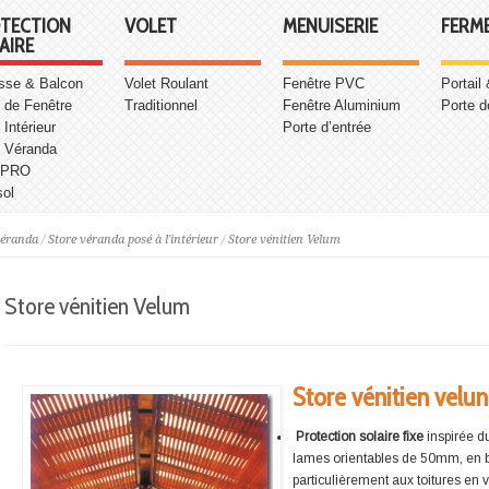
TECTION
VOLET
MENUISERIE
FERM
AIRE
asse & Balcon
Volet Roulant
Fenêtre PVC
Portail
 de Fenêtre
Traditionnel
Fenêtre Aluminium
Porte d
 Intérieur
Porte d’entrée
e Véranda
 PRO
sol
véranda
/
Store véranda posé à l'intérieur
/
Store vénitien Velum
Store vénitien Velum
Store vénitien velun
Protection solaire fixe
inspirée du
lames orientables de 50mm, en b
particulièrement aux toitures en 