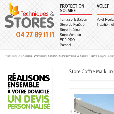
PROTECTION
VOLET
SOLAIRE
Terrasse & Balcon
Volet Roula
Store de Fenêtre
Traditionnel
Store Intérieur
04 27 89 11 11
Store Véranda
ERP PRO
Parasol
Vous êtes ici :
Accueil
/
Protection solaire
/
Store terrasse & balcon
/
Store Coffre
/
Stor
Store Coffre Markilux