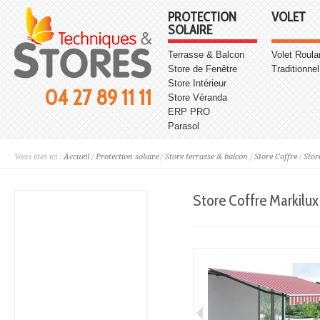
PROTECTION
VOLET
SOLAIRE
Terrasse & Balcon
Volet Roula
Store de Fenêtre
Traditionnel
Store Intérieur
04 27 89 11 11
Store Véranda
ERP PRO
Parasol
Vous êtes ici :
Accueil
/
Protection solaire
/
Store terrasse & balcon
/
Store Coffre
/
Stor
Store Coffre Markilux