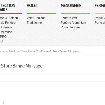
TECTION
VOLET
MENUISERIE
FERM
AIRE
asse & Balcon
Volet Roulant
Fenêtre PVC
Portail
 de Fenêtre
Traditionnel
Fenêtre Aluminium
Porte d
 Intérieur
Porte d’entrée
e Véranda
 PRO
sol
terrasse & balcon
/
Store Banne Traditionnel
/
Store Banne Minisuper
Store Banne Minisuper