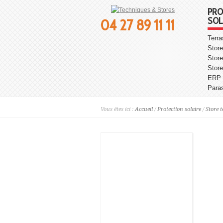
PRO
SOL
04 27 89 11 11
Terr
Store
Store
Stor
ERP
Para
Vous êtes ici :
Accueil
/
Protection solaire
/
Store 