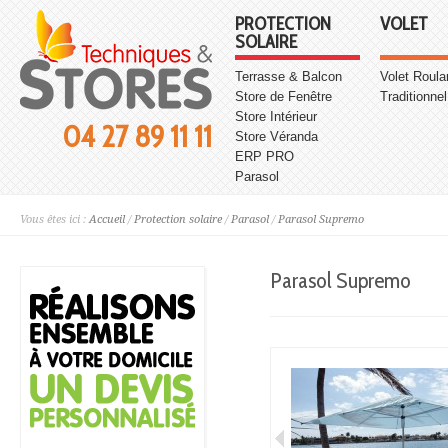
PROTECTION
VOLET
SOLAIRE
Terrasse & Balcon
Volet Roula
Store de Fenêtre
Traditionnel
Store Intérieur
04 27 89 11 11
Store Véranda
ERP PRO
Parasol
Vous êtes ici :
Accueil
/
Protection solaire
/
Parasol
/
Parasol Supremo
Parasol Supremo