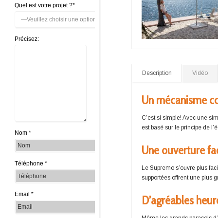
Quel est votre projet ?*
Précisez:
Description
Vidéo
Un mécanisme cou
C’est si simple! Avec une si
est basé sur le principe de l’
Nom *
Une ouverture fa
Téléphone *
Le Supremo s’ouvre plus faci
supportées offrent une plus g
Email *
D’agréables heur