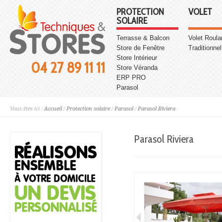
PROTECTION
VOLET
SOLAIRE
Terrasse & Balcon
Volet Roula
Store de Fenêtre
Traditionnel
Store Intérieur
04 27 89 11 11
Store Véranda
ERP PRO
Parasol
Vous êtes ici :
Accueil
/
Protection solaire
/
Parasol
/
Parasol Riviera
Parasol Riviera