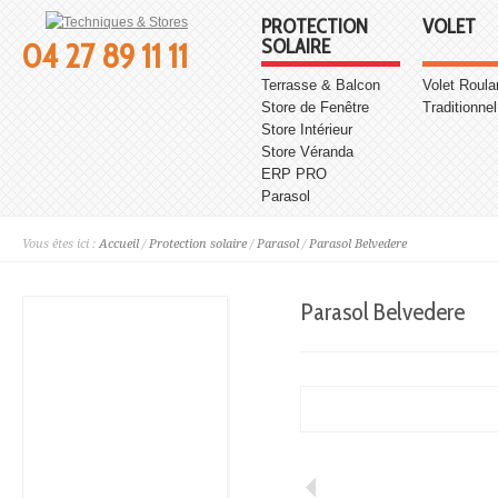
PROTECTION
VOLET
SOLAIRE
04 27 89 11 11
Terrasse & Balcon
Volet Roula
Store de Fenêtre
Traditionnel
Store Intérieur
Store Véranda
ERP PRO
Parasol
Vous êtes ici :
Accueil
/
Protection solaire
/
Parasol
/
Parasol Belvedere
Parasol Belvedere