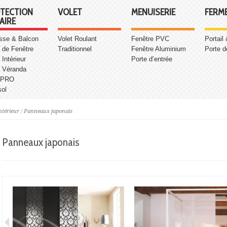
TECTION
VOLET
MENUISERIE
FERM
AIRE
asse & Balcon
Volet Roulant
Fenêtre PVC
Portail
 de Fenêtre
Traditionnel
Fenêtre Aluminium
Porte d
 Intérieur
Porte d’entrée
e Véranda
 PRO
sol
ntérieur
/
Panneaux japonais
Panneaux japonais