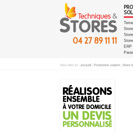
PRO
SOL
Terr
Store
Store
04 27 89 11 11
Stor
ERP
Para
Vous êtes ici :
Accueil
/
Protection solaire
/
Store i