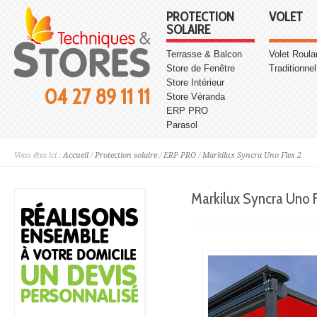
PROTECTION
VOLET
SOLAIRE
Terrasse & Balcon
Volet Roula
Store de Fenêtre
Traditionnel
Store Intérieur
04 27 89 11 11
Store Véranda
ERP PRO
Parasol
Vous êtes ici :
Accueil
/
Protection solaire
/
ERP PRO
/
Markilux Syncra Uno Flex 2
Markilux Syncra Uno F