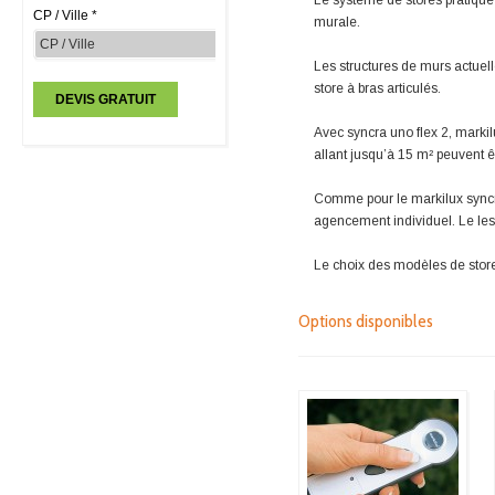
Le système de stores pratique p
CP / Ville *
murale.
Les structures de murs actuell
store à bras articulés.
Avec syncra uno flex 2, markil
allant jusqu’à 15 m² peuvent 
Comme pour le markilux syncra
agencement individuel. Le lest
Le choix des modèles de stores
Options disponibles