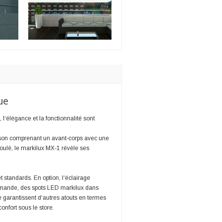
ue
 l‘élégance et la fonctionnalité sont
aisson comprenant un avant-corps avec une
roulé, le markilux MX-1 révèle ses
 standards. En option, l‘éclairage
emande, des spots LED markilux dans
 garantissent d‘autres atouts en termes
onfort sous le store.