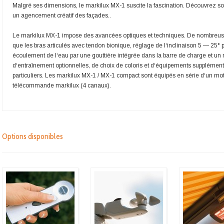
Malgré ses dimensions, le markilux MX-1 suscite la fascination. Découvrez so
un agencement créatif des façades..
Le markilux MX-1 impose des avancées optiques et techniques. De nombreuse
que les bras articulés avec tendon bionique, réglage de l‘inclinaison 5 — 25° p
écoulement de l‘eau par une gouttière intégrée dans la barre de charge et u
d‘entraînement optionnelles, de choix de coloris et d‘équipements supplémen
particuliers. Les markilux MX-1 / MX-1 compact sont équipés en série d‘un m
télécommande markilux (4 canaux).
Options disponibles