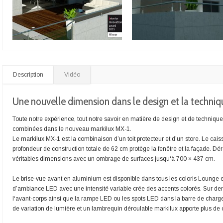
Description
Vidéo
Une nouvelle dimension dans le design et la techniq
Toute notre expérience, tout notre savoir en matière de design et de technique,
combinées dans le nouveau markilux MX-1.
Le markilux MX-1 est la combinaison d’un toit protecteur et d’un store. Le c
profondeur de construction totale de 62 cm protège la fenêtre et la façade. Dé
véritables dimensions avec un ombrage de surfaces jusqu‘à 700 × 437 cm.
Le brise-vue avant en aluminium est disponible dans tous les coloris Lounge et
d’ambiance LED avec une intensité variable crée des accents colorés. Sur d
l‘avant-corps ainsi que la rampe LED ou les spots LED dans la barre de charge
de variation de lumière et un lambrequin déroulable markilux apporte plus de c