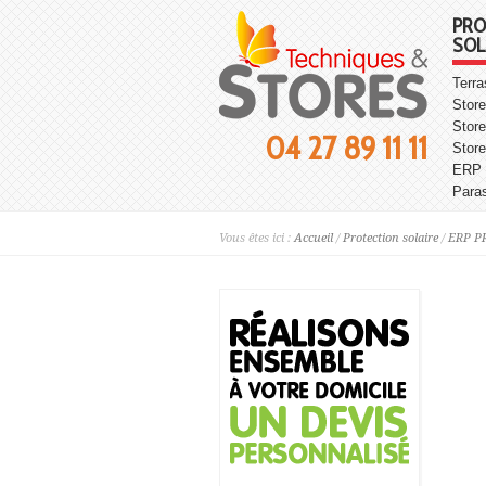
PRO
SOL
Terr
Store
Store
04 27 89 11 11
Stor
ERP
Para
Vous êtes ici :
Accueil
/
Protection solaire
/
ERP P