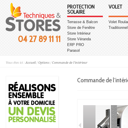
PROTECTION
VOLET
SOLAIRE
Terrasse & Balcon
Volet Roula
Store de Fenêtre
Traditionnel
Store Intérieur
04 27 89 11 11
Store Véranda
ERP PRO
Parasol
Vous êtes ici :
Accueil
/
Options
/
Commande de l’intérieur
Commande de l’intéri