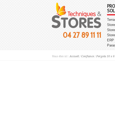
PRO
SOL
Terr
Store
Store
04 27 89 11 11
Stor
ERP
Para
Vous êtes ici :
Accueil
/
Confiance
/
Pergola 10 x 