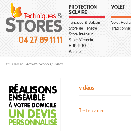
PROTECTION
VOLET
SOLAIRE
Terrasse & Balcon
Volet Roula
Store de Fenêtre
Traditionnel
Store Intérieur
04 27 89 11 11
Store Véranda
ERP PRO
Parasol
Vous êtes ici :
Accueil
/
Services
/
vidéos
vidéos
Test en vidéo