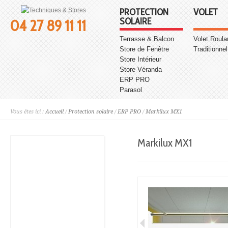
PROTECTION
VOLET
SOLAIRE
04 27 89 11 11
Terrasse & Balcon
Volet Roula
Store de Fenêtre
Traditionnel
Store Intérieur
Store Véranda
ERP PRO
Parasol
Vous êtes ici :
Accueil
/
Protection solaire
/
ERP PRO
/
Markilux MX1
Markilux MX1