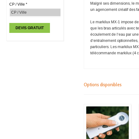
Malgré ses dimensions, le ma
CP / Ville *
un agencement créatif des f
Le markilux MX-1 impose des
que les bras articulés avec t
écoulement de l‘eau par une 
d‘entraînement optionnelles
particuliers. Les markilux 
télécommande markilux (4 c
Options disponibles