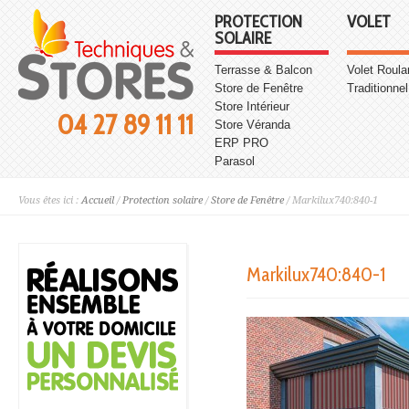
PROTECTION
VOLET
SOLAIRE
Terrasse & Balcon
Volet Roula
Store de Fenêtre
Traditionnel
Store Intérieur
04 27 89 11 11
Store Véranda
ERP PRO
Parasol
Vous êtes ici :
Accueil
/
Protection solaire
/
Store de Fenêtre
/ Markilux740:840-1
Markilux740:840-1