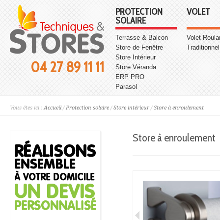
PROTECTION
VOLET
SOLAIRE
Terrasse & Balcon
Volet Roula
Store de Fenêtre
Traditionnel
Store Intérieur
04 27 89 11 11
Store Véranda
ERP PRO
Parasol
Vous êtes ici :
Accueil
/
Protection solaire
/
Store intérieur
/
Store à enroulement
Store à enroulement