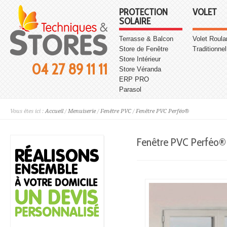
PROTECTION
VOLET
SOLAIRE
Terrasse & Balcon
Volet Roula
Store de Fenêtre
Traditionnel
Store Intérieur
04 27 89 11 11
Store Véranda
ERP PRO
Parasol
Vous êtes ici :
Accueil
/
Menuiserie
/
Fenêtre PVC
/
Fenêtre PVC Perféo®
Fenêtre PVC Perféo®